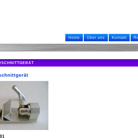
Home
Über uns
Kontakt
R
RSCHNITTGERÄT
chnittgerät
001