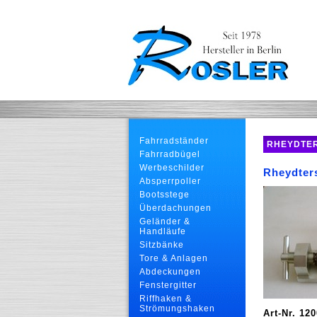
Fahrradständer
RHEYDTE
Fahrradbügel
Werbeschilder
Rheydters
Absperrpoller
Bootsstege
Überdachungen
Geländer &
Handläufe
Sitzbänke
Tore & Anlagen
Abdeckungen
Fenstergitter
Riffhaken &
Strömungshaken
Art-Nr. 12